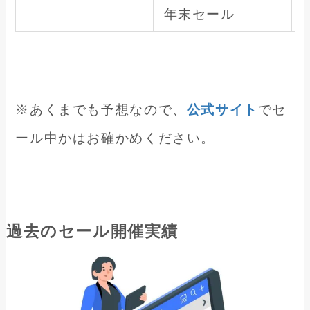
年末セール
1
※あくまでも予想なので、
公式サイト
でセ
ール中かはお確かめください。
過去のセール開催実績