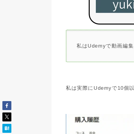
私はUdemyで動画
私は実際にUdemyで10