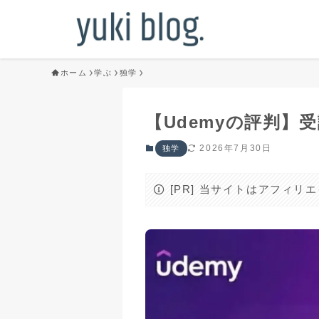
ホーム
学ぶ
独学
【Udemyの評判
2026年7月30日
独学
[PR] 当サイトはアフィ