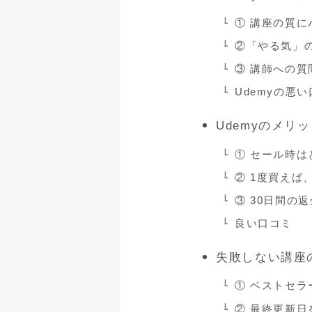
① 講座の質に
②「やる気」
③ 講師への質
Udemyの悪
Udemyのメリ
① セール時は
② 1度買えば
③ 30日間の
良い口コミ
失敗しない講座
① ベストセラ
② 最終更新日