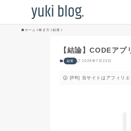
ホーム
稼ぎ方
副業
【結論】CODEア
2026年7月23日
副業
[PR] 当サイトはアフィ