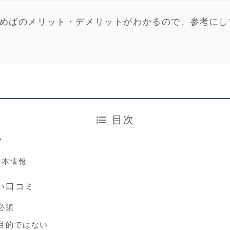
 US読めばのメリット・デメリットがわかるので、参考に
目次
？
の基本情報
い口コミ
必須
目的ではない