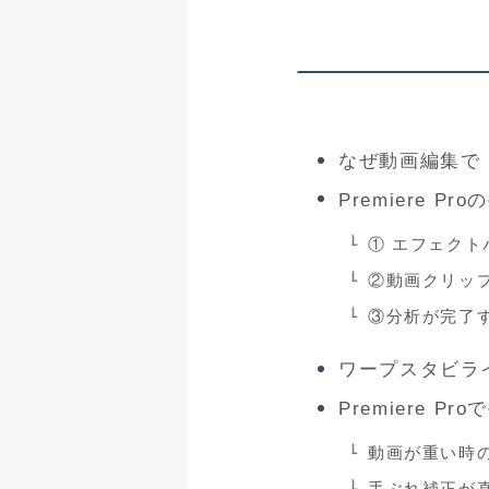
なぜ動画編集で
Premiere
① エフェクト
②動画クリッ
③分析が完了
ワープスタビラ
Premiere 
動画が重い時
手ぶれ補正が