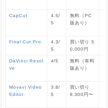
a
CapCut
4.5/
無料（PC
W
5
版あり）
n
a
Final Cut Pro
4.3/
買い切り 5
M
5
0,000円
の
DaVinci Resol
4/5
無料（有料
W
ve
版あり）
n
a
Movavi Video
3.8/
買い切り
W
Editor
5
8,300円〜
n
a