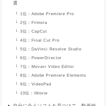
選
1位：Adobe Premiere Pro
2位：Filmora
3位：CapCut
4位：Final Cut Pro
5位：DaVinci Resolve Studio
6位：PowerDirector
7位：Movavi Video Editor
8位：Adobe Premiere Elements
9位：VideoPad
10位：iMovie
自分に合うソフトを見つけて、動画編