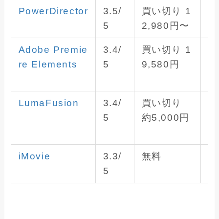
PowerDirector
3.5/
買い切り 1
W
5
2,980円〜
の
Adobe Premie
3.4/
買い切り 1
W
re Elements
5
9,580円
n
a
LumaFusion
3.4/
買い切り
M
5
約5,000円
c/
a
iMovie
3.3/
無料
M
5
の