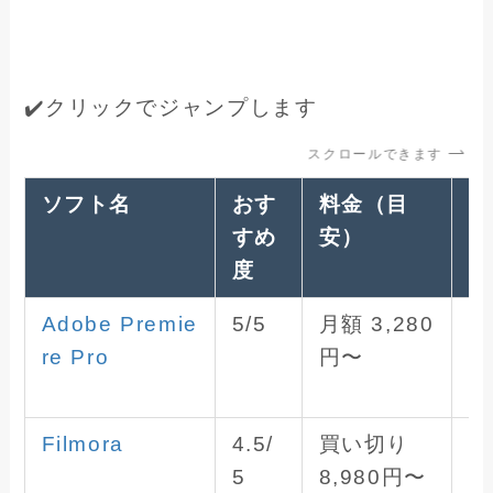
✔️クリックでジャンプします
スクロールできます
ソフト名
おす
料金（目
O
すめ
安）
度
Adobe Premie
5/5
月額 3,280
W
re Pro
円〜
n
a
Filmora
4.5/
買い切り
W
5
8,980円〜
n