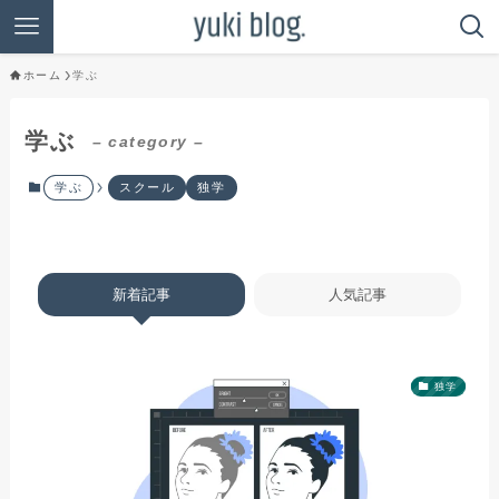
ホーム
学ぶ
学ぶ
– category –
学ぶ
スクール
独学
新着記事
人気記事
独学